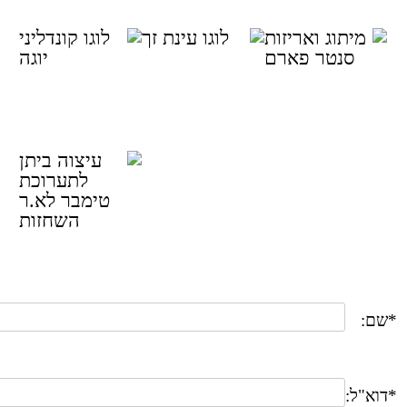
מיתוג לבית
מיתוג לעינת
מיתוג לעמותת
מרקחת סנטר
זך. מרפאה
קונדליני יוגה
פארם
בעיסוק
וסטייליסטית
לאנשים יוצאים
מהכלל
עיצוב דוכן
בתערוכה
טימבר 2019
לחברת אר-איה
בע"מ
*שם:
*דוא"ל: