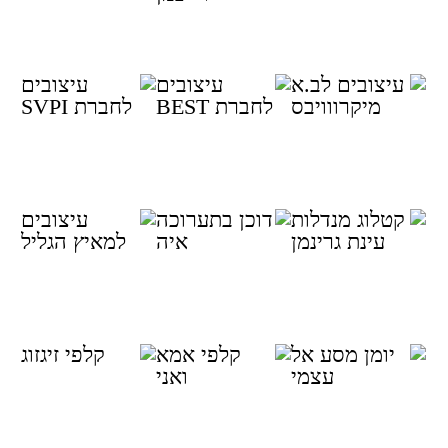
בטבע
הייטק
באוניברסיטת
רייכמן
מוצרי שיווק
מיתוג לחברת
מיתוג SVPI
לBA
BEST
MICROWAVE
S
עיצוב דוכן
עיצוב קטלוג
מיתוג למאיץ
בתערוכה
מנדלות
הגליל
טימבר 2015
לחברת אר-איה
בע"מ
עיצוב יומן
עיצוב ואיור
זיגזוג - עיצוב
אימוני
קלפים
קלפים
טיפוליים "אני
טיפוליים ומארז
ואת"