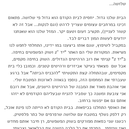
שלושה…
הבית שלנו גדול. יחסית לבית הקודם הוא גדול פי שלושה. פתאום
זכינו במרחבים עצומים שצריך לרהט (וגם לנקות… אבל זה לא
קשור לעניין), תקציב זעום וטעם יקר. המזל שלנו הוא שאנחנו
יודעים לעשות המון דברים לבד.
במקביל לשיפוץ, שגם אותו ביצענו במו ידינו, התחלתי לחפש לנו
מציאות. המקורות שלי הם האתר “יד 2″ ושוק הפשפשים בחיפה.
ב”יד 2” קניתי את רוב הרהיטים הגדולים. השוק בחיפה מקסים,
אבל שם מצאתי בעיקר אביזרים ורהיטים קטנים. וכמובן כלי בית
מקסימים, שבהתחלה קצת התקשיתי “להכניס הביתה” אבל ברגע
שעברתי את המחסום הזה, נוספו בגאווה לארונות המטבח שלי.
אני אוהבת מאוד את המבנה של הרהיטים הישנים, אבל את רובם
אני צובעת ומשנה כך שסביר להניח שבעליהם הקודמים לא יזהו
אותם גם אם יפגשו ברחוב.
את האוסף התחלנו בכיסאות. בבית הקודם לא הייתה לנו פינת אוכל,
רק דלפק נשלף במטבח עם שלושה שרפרפים של כתר פלסטיק.
רכשנו שני כסאות מפורקים בשוק הפשפשים, רן חיבר אותם מחדש
ואני שייפתי , הסרתי את כל הלכה הישנה עם הבלאואר וצבעתי.