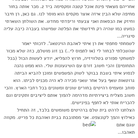
אחריהם מצאתי פינת אוכל קטנה ומקסימה ביד 2. מכר אותה בחור
מחיפה שלא הבין איזה אוצר מקסים הוא מוסר לנו. גם כאן, רן חיבר
וחיזק את הכסאות ואני צבעתי וריפדתי מחדש. את השולחן השארתי
כמעט כמו שהיה רק חידשתי את הפלטה שמישהו בעברה כיבה עליה
סיגריה…
לשמחתי סחפתי את רן איתי לאהבת הוינטאג’. לזכותי יאמר
שהשכלתי לבחור לי (או לתפוס לי..) בן זוג מושלם, כזה שלא מכור
למשחקי ספורט בטלוויזיה, חרוץ להפליא, יודע לעשות הכול (בכל
התחומים) והכי חשוב זורם עם השיגעונות שלי. הוא ממש נהנה
לנסוע איתי בשבת בבוקר לשוק הפשפשים ומוכן להביא הביתה
גרוטאות שאף בעל אחר שאני מכירה לא היה מכניס לביתו. הוא
סוחב ומעמיס רהיטים בחורים שונים ומשונים בכל רחבי הארץ. והכי
חשוב מצליח ביצירתיות מדהימה להפוך אותם ליציבים ותקינים וגם
להכריח אותי לא לחפף בפינישים.
הצלחנו לרהט בית שלם ברהיטים משומשים בלבד, זה התחיל
כאילוץ והפך לקונצפט. אני מ
סתובבת בבית ואוהבת כל פריט. מקווה
שגם אתם
תאהבו…