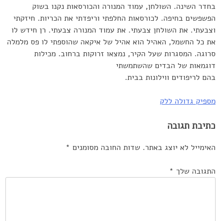
בחדר השינה. השולחן, עמוד המנורה והכורסאות נקנו בשוק
הפשפשים בחיפה. לכורסאות החלפתי וריפדתי את הכריות. חיזקתי
וצבעתי. את השולחן צבעתי. את עמוד המנורה צבעתי. רן חידש לו
את כל החשמל, האהיל הוא אהיל של איקאה שהוספתי לו פס מלמלה
סרוגה. המסגרות שעל הקיר, נמצאו זרוקות ברחוב. מכילות
דוגמאות של הבדים שהשתמשתי
בהם לריפודים ווילונות בבית.
ניווט
מספיק גדולה ללק
כתיבת תגובה
האימייל לא יוצג באתר.
שדות החובה מסומנים
*
התגובה שלך
*