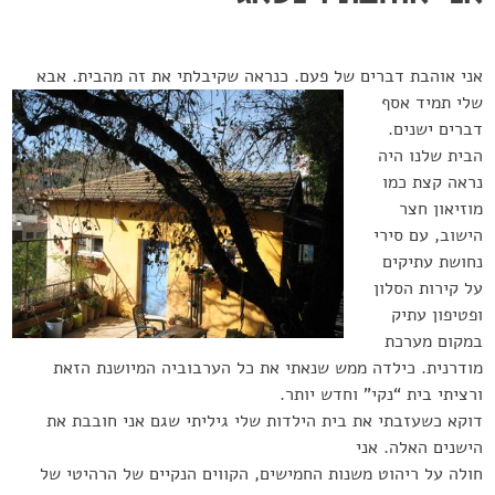
אני אוהבת דברים של פעם.
כנראה שקיבלתי את זה מהבית. אבא
שלי תמיד אסף
דברים ישנים.
הבית שלנו היה
נראה קצת כמו
מוזיאון חצר
הישוב, עם סירי
נחושת עתיקים
על קירות הסלון
ופטיפון עתיק
במקום מערכת
מודרנית. כילדה ממש שנאתי את כל הערבוביה המיושנת הזאת
ורציתי בית “נקי” וחדש יותר
.
דוקא כשעזבתי את בית הילדות שלי גיליתי שגם אני חובבת את
הישנים האלה. אני
חולה על ריהוט משנות החמישים, הקווים הנקיים של הרהיטי של