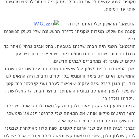
תקופת הצנע עושים לי את זה. בולי מס קנייה מתחת לרהיט מרגשים
אותי עד דמעות
.
הוינטאג’ ה
ראשון שלי הייתה שידה
קטנה עם שלוש מגירות שקניתי לדירה הראשונה שלי בשוק הפשפים
ביפו
.
הוינטאג’ השני היה הבית שקנינו בטבעון. בתל אביב גרתי (ואחר כך
גרנו) בדירות ישנות בבתים מתפוררים. כשחיפשנו בית בטבעון
גילינו ששנינו לא מתחברים לבתים חדשים
.
ואכן התאהבנו בבית פצפון של שישים מטרים רבועים שנבנה בשנות
החמישים. היינו זוג צעיר ורומנטי בלי ילדים והבית הזה התאים לנו
בול. רן הגנן קיבל גינה ענקית שאפשר לעבד ואני קיבלתי בית קטן
שאפשר להפוך אותו לבונבוניירה
. התחתנו בחצר הבית הזה,ושלושת
ילדינו נולדו בו.
הבית בטבעון היה קטן מאוד ולכן היה קל מאוד לרהט אותו. שניים
וחצי רהיטים מילאו אותו. את התאווה שלי לרהיטי וינטאג’ מימשתי
רק כשעברנו לביתנו הנוכחי בגבעת אלה.
עברנו לבית הזה עם שני ארונות קטנים, ספת סלון מאולתרת שבנינו
לבד, שולחן סלון, שתי כורסאות קש ומיטה לילד אחד – אבל יש לנו