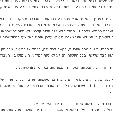
ע מעשה בלתי חוקי ו/או כדי לאפשר, להקל, לסייע ו/או לעודד את בי
יסבור כי מסירת המידע נדרשת כדי למנוע נזק לסטודיו לעיצוב הלית 
יזיים בעניין פרטיות ואבטחת מידע בהתאם לסטנדרטים מקובלים. כידו
טוח לחלוטין ובכל עת שבה המשתמש מוסר מידע לסטודיו לעיצוב הלית
ברת המידע בדרך זו. סטודיו לעיצוב הלית קלכמן לא מתחייב שהמאגר 
להאמין כי המידע אינו מאובטח אנא עדכן אותנו באמצעי ההתקשרות המ
 חבות, ופטור מכל אחריות, בקשר לכל נזק, הפסד או הוצאה, מכל מין וס
/או לצד שלישי, בכל הקשור והנוגע לאיסוף המידע, השימוש בו, העברת
זמן הדרוש להבטחת המטרות המפורטות במדיניות פרטיות זו.
קלכמן בקשר לאנשים אחרים לרבות בני משפחתו או צד שלישי אחר, על
 זו; וכן – (ב) המשתמש קיבל את ההסכמה הנדרשת לאיסוף, שימוש, ח
רש.
 דרך מחשבי משתמשים או דרך דפדפן האינטרנט.
יכול להימנע מכך על ידי שינוי ההגדרות בדפדפן במחשבו או למחוק א