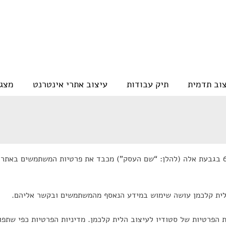
צוב תדמית
תיק עבודות
עיצוב אתרי אינטרנט
מצגו
הלית קלכמן סטודיו לעיצוב ע”מ 029534807 מרח’ הגליל 63 בגבעת אלה (להלן: “שם העסק”) מכבד את
 הלית קלכמן עושה שימוש במידע הנאסף מהמשתמשים ובקשר אליהם.
 הפרטיות של סטודיו לעיצוב הלית קלכמן. מדיניות הפרטיות כפי שתפו