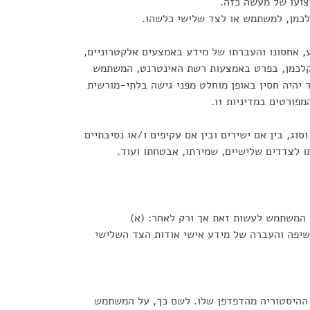
צועו של מעשה כזה.
קלכמן, למשתמש או לצד שלישי כלשהו.
ע, אחסונו והעברתו של מידע באמצעים אלקטרוניים,
 קלכמן, בפרט באמצעות רשת האינטרנט, המשתמש
יהיה חסין באופן מוחלט מפני גישה בלתי-מורשית
פורטים במדיניות זו.
וג, בין אם ישירים ובין אם עקיפים ו/או נסיבתיים
ו לצדדים שלישיים, שמירתו, אבטחתו ועוד.
 המשתמש לעשות זאת אך ורק לאחר: (א)
שיפה והעברה של מידע אישי אודות הצד השלישי
ת ההיסטוריה מהדפדפן שלו. לשם כך, על המשתמש