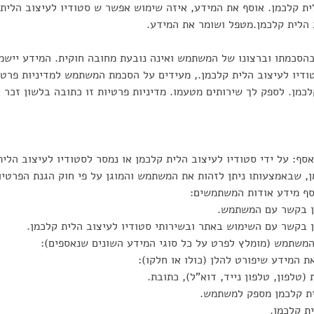
ת קלכמן. אוסף את המידע, איזה שימוש אפשר ש סטודיו לעיצוב הלית 
ב הלית קלכמן.מטפל ושומר את המידע.
הסכמתו וברצונו של המשתמש ואינה נובעת מחובה חוקית. המידע יישמ
ודיו לעיצוב הלית קלכמן., מעידים על הסכמת המשתמש למדיניות פרטיות
מן. לספק לך שירותים מטעמו. מדיניות פרטיות זו כתובה בלשון זכר ר
אסף: על ידי סטודיו לעיצוב הלית קלכמן או נמסר לסטודיו לעיצוב הל
עותו ניתן לזהות את המשתמש והמוגן על פי חוק הגנת הפרטיות, התשמ”א-1981 (ל
סף מידע אודות המשתמשים:
ן בקשר עם המשתמש.
 בקשר עם השימוש באתר ובשירותי סטודיו לעיצוב הלית קלכמן.
 המשתמש (מומלץ לפרט על כל סוגי המידע השונים שנאספים):
 המידע שיפורט להלן (כולו או חלקו):
לפון, טלפון נייד, דוא”ל), כתובת.
ית קלכמן מספק למשתמש.
ת קלכמן.