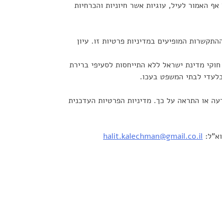
ף האמור לעיל, עוגיות אשר חיוניות והכרחיות
תקשרות המופיעים במדיניות פרטיות זו. עיון
 חוקי מדינת ישראל ללא התייחסות לסעיפי ברירת
בלעדי לבתי המשפט בעכו.
עה או התראה על כך. מדיניות הפרטיות העדכנית
וא”ל:
halit.kalechman@gmail.co.il