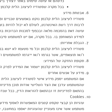
כלשהם או עושה שימוש באתר לצורך ביצו
בכל מקרה שסטודיו לעיצוב הלית קלכמן 
אבטחת מידע
סטודיו לעיצוב הלית קלכמן נוקט באמצעים טכניים ופ
לרבות דרך רשת האינטרנט, לעולם לא יכול להיות ב
עושה זאת בהסכמה מלאה ובכפוף לסכנות הכרוכות בהע
למידע המאוחסן בו. בכל מקרה, אם יש למשתמש סיבה 
הגבלת אחריות:
סטודיו לעיצוב הלית קלכמן וכל מי מטעמו לא ישא בכל
ו/או תוצאתיים, אשר נגרמו ו/או ייגרמו למשתמשים ו
תקופת החזקה של המידע:
סטודיו לעיצוב הלית קלכמן ישמור את המידע לפרק ה
מידע על אנשים אחרים
אם המשתמש יספק מידע אישי לסטודיו לעיצוב הלית 
שהמשתמש עדכן את הצד השלישי אודות תוכן מדיניות
בהתאם למדיניות זו ובהתאם להוראות הדין, ככל שנד
Cookies
עוגיות הן קבצי טקסט קטנים המאפשרות לאסוף מידע
משתמש אשר אינו מעוניין שהעוגיות יאספו במחשבו, 