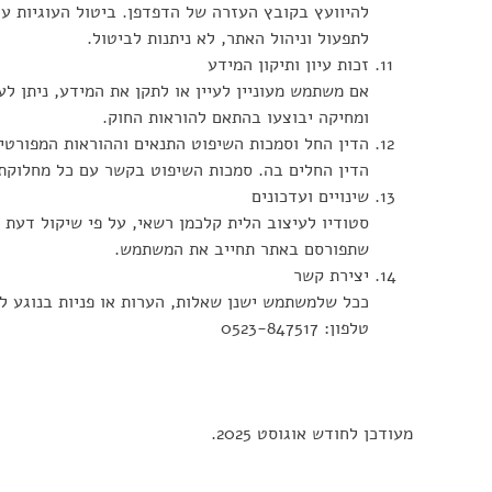
להיוועץ בקובץ העזרה של הדפדפן. ביטול העוגיות עלו
לתפעול וניהול האתר, לא ניתנות לביטול.
זכות עיון ותיקון המידע
אם משתמש מעוניין לעיין או לתקן את המידע, ניתן ל
ומחיקה יבוצעו בהתאם להוראות החוק.
הדין החל וסמכות השיפוט התנאים וההוראות המפורטים 
הדין החלים בה. סמכות השיפוט בקשר עם כל מחלוקת 
שינויים ועדכונים
סטודיו לעיצוב הלית קלכמן רשאי, על פי שיקול דעת 
שתפורסם באתר תחייב את המשתמש.
יצירת קשר
ככל שלמשתמש ישנן שאלות, הערות או פניות בנוגע למ
טלפון: 0523-847517
מעודכן לחודש אוגוסט 2025.