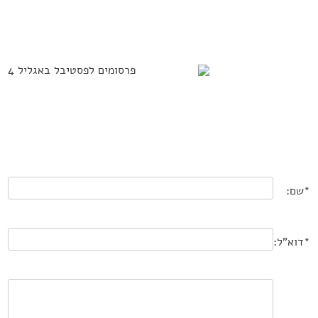
פסטיבל באגליל 6
פסטיבל באגליל 6
*שם:
*דוא"ל: