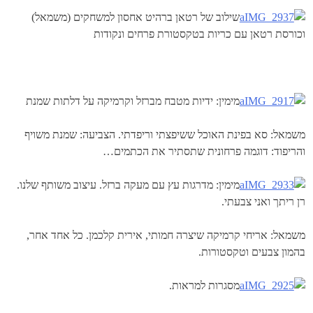
שילוב של רטאן ברהיט אחסון למשחקים (משמאל)
וכורסת רטאן עם כריות בטקסטורת פרחים ונקודות
מימין: ידיות מטבח מברזל וקרמיקה על דלתות שמנת
משמאל: סא בפינת האוכל ששיפצתי וריפדתי. הצביעה: שמנת משויף
והריפוד: דוגמה פרחונית שתסתיר את הכתמים…
מימין: מדרגות עץ עם מעקה ברזל. עיצוב משותף שלנו.
רן ריתך ואני צבעתי.
משמאל: אריחי קרמיקה שיצרה חמותי, אירית קלכמן. כל אחד אחר,
בהמון צבעים וטקסטורות.
מסגרות למראות.