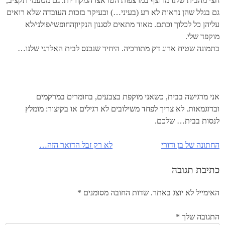
חצי מהבית שלנו מרוצף במרצפות הטראצו המקוריות. גם מטעמי תקציב,
גם בגלל שהן נראות לא רע (בעיני…) ובעיקר בזכות העובדה שלא רואים
עליהן כל לכלוך וכתם. מאוד מתאים לסגנון הנקיוןהחופשי/פולני/לא
מוקפד שלי.
בתמונה שטיח ארוג דק מתורכיה. היחיד שנכנס לבית האלרגי שלנו…
אני מרגישה בבית, כשאני מוקפת בצבעים, בחומרים במרקמים
ובדוגמאות. לא צריך לפחד משילובים לא רגילים או בקיצור: מומלץ
לנסות בבית… שלכם.
החתונה של בן ודורי
לא רק זבל הדואר הזה…
ניווט
כתיבת תגובה
האימייל לא יוצג באתר.
שדות החובה מסומנים
*
התגובה שלך
*