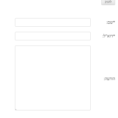
*שם:
*דוא"ל:
הודעה: